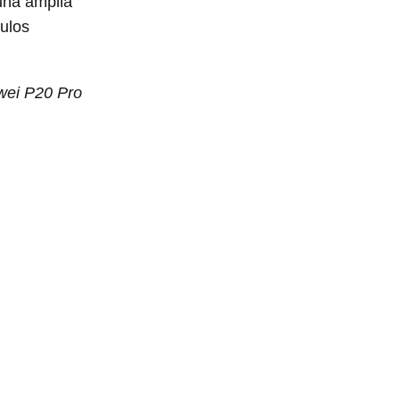
una amplia
culos
wei P20 Pro