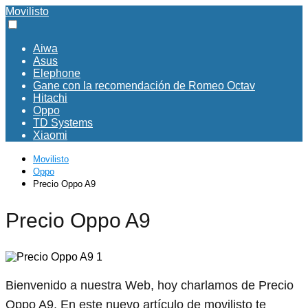
Movilisto
Aiwa
Asus
Elephone
Gane con la recomendación de Romeo Octav
Hitachi
Oppo
TD Systems
Xiaomi
Movilisto
Oppo
Precio Oppo A9
Precio Oppo A9
Bienvenido a nuestra Web, hoy charlamos de Precio
Oppo A9. En este nuevo artículo de movilisto te