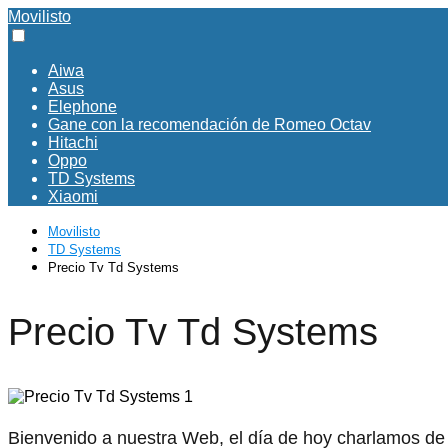
Movilisto
Aiwa
Asus
Elephone
Gane con la recomendación de Romeo Octav
Hitachi
Oppo
TD Systems
Xiaomi
Movilisto
TD Systems
Precio Tv Td Systems
Precio Tv Td Systems
Bienvenido a nuestra Web, el día de hoy charlamos de 