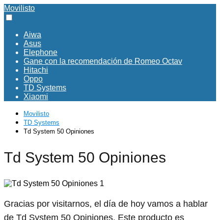
Movilisto
Aiwa
Asus
Elephone
Gane con la recomendación de Romeo Octav
Hitachi
Oppo
TD Systems
Xiaomi
Movilisto
TD Systems
Td System 50 Opiniones
Td System 50 Opiniones
Gracias por visitarnos, el día de hoy vamos a hablar
de Td System 50 Opiniones. Este producto es