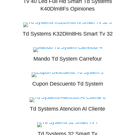
Tv 40 Led Full Hd Smart Td Systems
K40Dlm8Fs Opiniones
Td Systems K32Dlm8Hs Smart Tv 32
Mando Td System Carrefour
Cupon Descuento Td System
Td Systems Atencion Al Cliente
Td Systems 32 Smart Tv