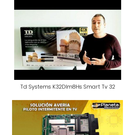
Td Systems K32Dlm8Hs Smart Tv 32