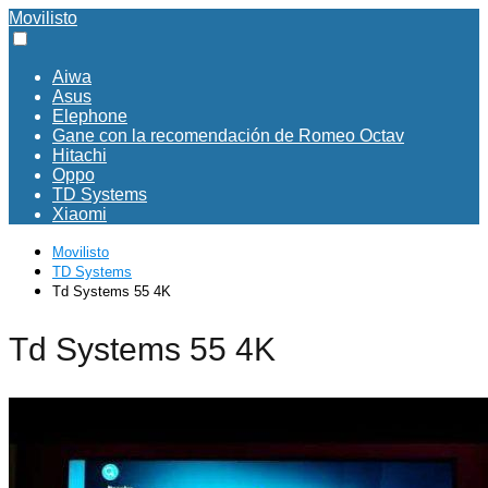
Movilisto
Aiwa
Asus
Elephone
Gane con la recomendación de Romeo Octav
Hitachi
Oppo
TD Systems
Xiaomi
Movilisto
TD Systems
Td Systems 55 4K
Td Systems 55 4K