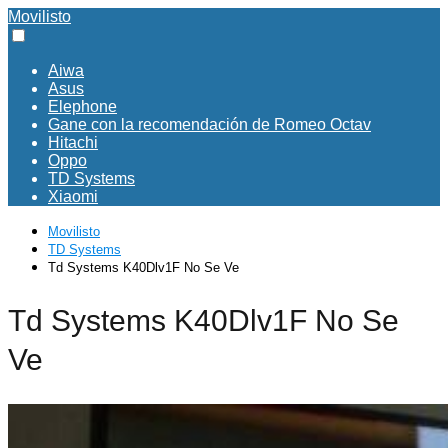
Movilisto
Aiwa
Asus
Elephone
Gane con la recomendación de Romeo Octav
Hitachi
Oppo
TD Systems
Xiaomi
Movilisto
TD Systems
Td Systems K40Dlv1F No Se Ve
Td Systems K40Dlv1F No Se
Ve