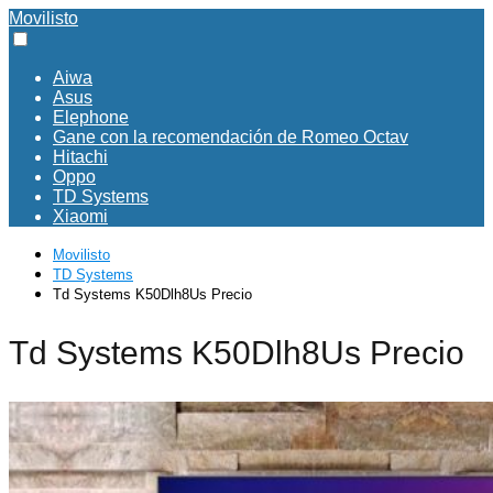
Movilisto
Aiwa
Asus
Elephone
Gane con la recomendación de Romeo Octav
Hitachi
Oppo
TD Systems
Xiaomi
Movilisto
TD Systems
Td Systems K50Dlh8Us Precio
Td Systems K50Dlh8Us Precio