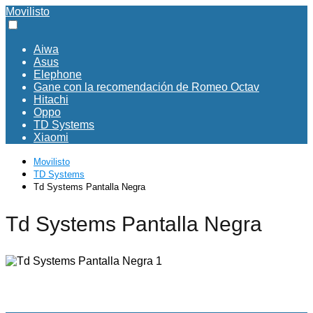
Movilisto
Aiwa
Asus
Elephone
Gane con la recomendación de Romeo Octav
Hitachi
Oppo
TD Systems
Xiaomi
Movilisto
TD Systems
Td Systems Pantalla Negra
Td Systems Pantalla Negra