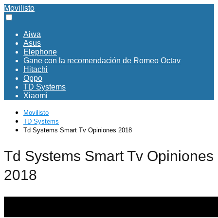
Movilisto
Aiwa
Asus
Elephone
Gane con la recomendación de Romeo Octav
Hitachi
Oppo
TD Systems
Xiaomi
Movilisto
TD Systems
Td Systems Smart Tv Opiniones 2018
Td Systems Smart Tv Opiniones
2018