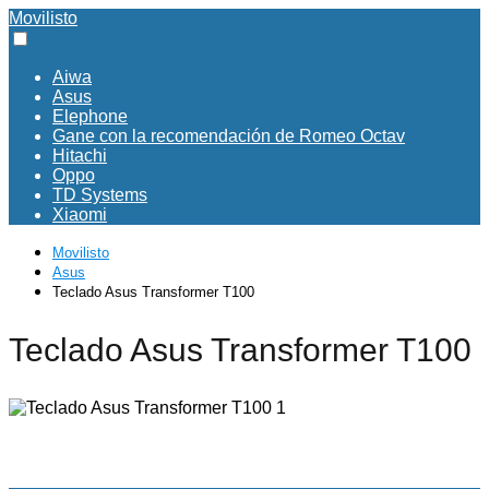
Movilisto
Aiwa
Asus
Elephone
Gane con la recomendación de Romeo Octav
Hitachi
Oppo
TD Systems
Xiaomi
Movilisto
Asus
Teclado Asus Transformer T100
Teclado Asus Transformer T100