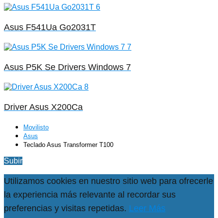
Asus F541Ua Go2031T
Asus P5K Se Drivers Windows 7
Driver Asus X200Ca
Movilisto
Asus
Teclado Asus Transformer T100
Subir
Utilizamos cookies en nuestro sitio web para ofrecerle
la experiencia más relevante al recordar sus
preferencias y visitas repetidas.
Leer Más