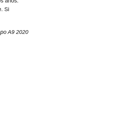
s años.
. Si
ppo A9 2020