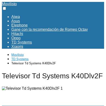
Movilisto
Aiwa
Asus
Elephone
Gane con la recomendación de Romeo Octav
Hitachi
Oppo
TD Systems
Xiaomi
Movilisto
TD Systems
Televisor Td Systems K40Dlv2F
Televisor Td Systems K40Dlv2F