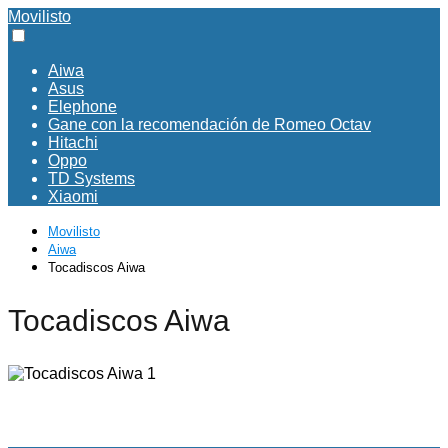
Movilisto
Aiwa
Asus
Elephone
Gane con la recomendación de Romeo Octav
Hitachi
Oppo
TD Systems
Xiaomi
Movilisto
Aiwa
Tocadiscos Aiwa
Tocadiscos Aiwa