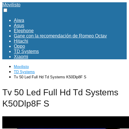
Movilisto
Aiwa
Asus
Elephone
Gane con la recomendación de Romeo Octav
Hitachi
Oppo
TD Systems
Xiaomi
Movilisto
TD Systems
Tv 50 Led Full Hd Td Systems K50Dlp8F S
Tv 50 Led Full Hd Td Systems
K50Dlp8F S