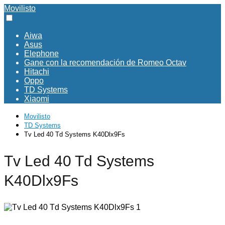
Movilisto
Aiwa
Asus
Elephone
Gane con la recomendación de Romeo Octav
Hitachi
Oppo
TD Systems
Xiaomi
Movilisto
TD Systems
Tv Led 40 Td Systems K40Dlx9Fs
Tv Led 40 Td Systems
K40Dlx9Fs