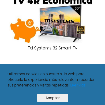
Td Systems 32 Smart Tv
Utilizamos cookies en nuestro sitio web para
ofrecerle la experiencia más relevante al recordar
sus preferencias y visitas repetidas.
Leer Más
Movilisto
TD Systems
Tv Td System Media Markt
Aceptar