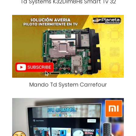
Td Systems K32Dlm8Hs Smart Tv 32
Mando Td System Carrefour