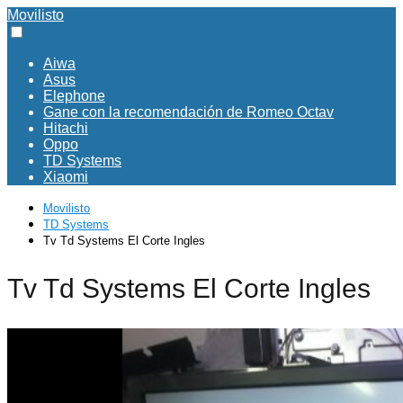
Movilisto
Aiwa
Asus
Elephone
Gane con la recomendación de Romeo Octav
Hitachi
Oppo
TD Systems
Xiaomi
Movilisto
TD Systems
Tv Td Systems El Corte Ingles
Tv Td Systems El Corte Ingles