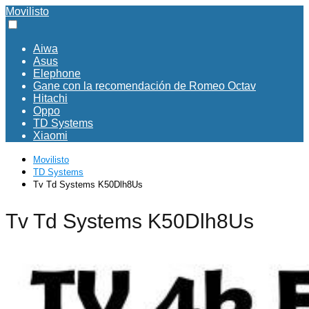
Movilisto
Aiwa
Asus
Elephone
Gane con la recomendación de Romeo Octav
Hitachi
Oppo
TD Systems
Xiaomi
Movilisto
TD Systems
Tv Td Systems K50Dlh8Us
Tv Td Systems K50Dlh8Us