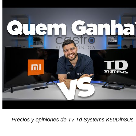
Precios y opiniones de Tv Td Systems K50Dlh8Us