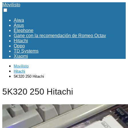
Movilisto
Aiwa
Asus
Elephone
Gane con la recomendación de Romeo Octav
Hitachi
Oppo
TD Systems
Xiaomi
Movilisto
Hitachi
5K320 250 Hitachi
5K320 250 Hitachi