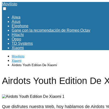
Movilisto
Aiwa
Asus
Elephone
Gane con la recomendación de Romeo Octav
Hitachi
Oppo
TD Systems
Xiaomi
Movilisto
Xiaomi
Airdots Youth Edition De Xiaomi
Airdots Youth Edition De 
Que disfrutes nuestra Web, hoy hablamos de Airdots Yo