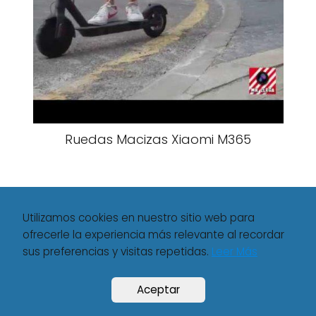
Ruedas Macizas Xiaomi M365
Utilizamos cookies en nuestro sitio web para
ofrecerle la experiencia más relevante al recordar
sus preferencias y visitas repetidas.
Leer Más
Movilisto
Xiaomi
Antutu Xiaomi Mi Pad 4 Plus
Aceptar