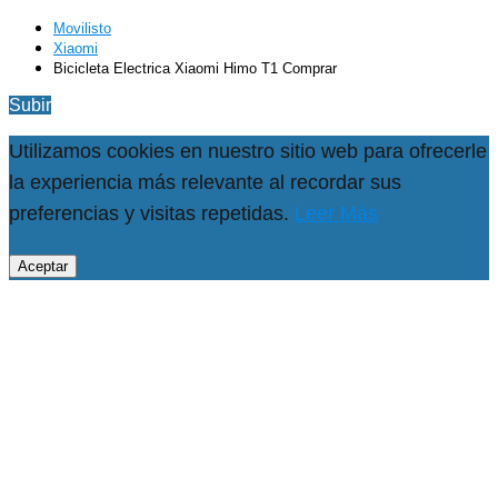
Movilisto
Xiaomi
Bicicleta Electrica Xiaomi Himo T1 Comprar
Subir
Utilizamos cookies en nuestro sitio web para ofrecerle
la experiencia más relevante al recordar sus
preferencias y visitas repetidas.
Leer Más
Aceptar