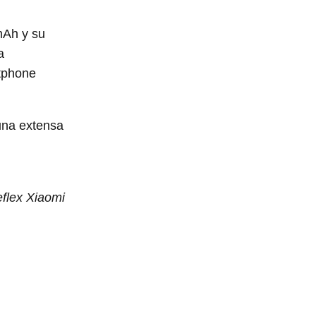
mAh y su
a
rtphone
una extensa
flex Xiaomi