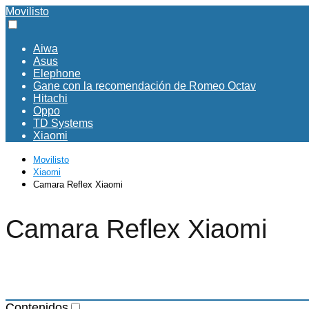
Movilisto
Aiwa
Asus
Elephone
Gane con la recomendación de Romeo Octav
Hitachi
Oppo
TD Systems
Xiaomi
Movilisto
Xiaomi
Camara Reflex Xiaomi
Camara Reflex Xiaomi
Contenidos