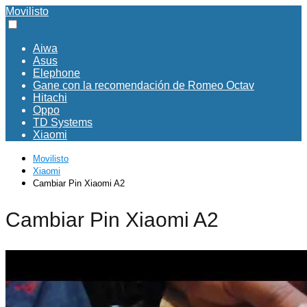
Movilisto
Aiwa
Asus
Elephone
Gane con la recomendación de Romeo Octav
Hitachi
Oppo
TD Systems
Xiaomi
Movilisto
Xiaomi
Cambiar Pin Xiaomi A2
Cambiar Pin Xiaomi A2