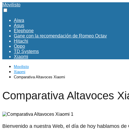
Movilisto
Aiwa
Asus
Elephone
Gane con la recomendación de Romeo Octav
Hitachi
Oppo
TD Systems
Xiaomi
Movilisto
Xiaomi
Comparativa Altavoces Xiaomi
Comparativa Altavoces X
Bienvenido a nuestra Web, el día de hoy hablamos de C