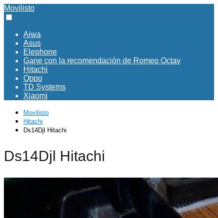
Movilisto
Aiwa
Asus
Elephone
Gane con la recomendación de Romeo Octav
Hitachi
Oppo
TD Systems
Xiaomi
Movilisto
Hitachi
Ds14Djl Hitachi
Ds14Djl Hitachi