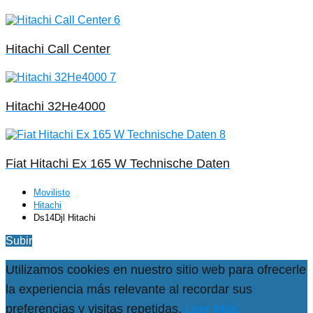
Hitachi Call Center
Hitachi 32He4000
Fiat Hitachi Ex 165 W Technische Daten
Movilisto
Hitachi
Ds14Djl Hitachi
Subir
Utilizamos cookies en nuestro sitio web para ofrecerle
la experiencia más relevante al recordar sus
preferencias y visitas repetidas.
Leer Más