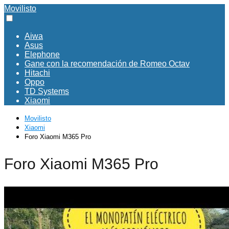
Movilisto
Aiwa
Asus
Elephone
Gane con la recomendación de Romeo Octav
Hitachi
Oppo
TD Systems
Xiaomi
Movilisto
Xiaomi
Foro Xiaomi M365 Pro
Foro Xiaomi M365 Pro