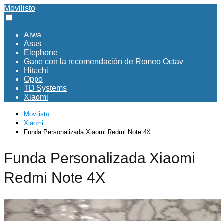
Movilisto
Aiwa
Asus
Elephone
Gane con la recomendación de Romeo Octav
Hitachi
Oppo
TD Systems
Xiaomi
Movilisto
Xiaomi
Funda Personalizada Xiaomi Redmi Note 4X
Funda Personalizada Xiaomi
Redmi Note 4X