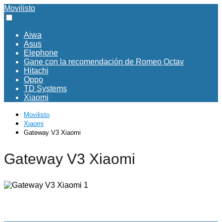
Movilisto
Aiwa
Asus
Elephone
Gane con la recomendación de Romeo Octav
Hitachi
Oppo
TD Systems
Xiaomi
Movilisto
Xiaomi
Gateway V3 Xiaomi
Gateway V3 Xiaomi