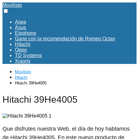
Movilisto
Aiwa
Asus
Elephone
Gane con la recomendación de Romeo Octav
Hitachi
Oppo
TD Systems
Xiaomi
Movilisto
Hitachi
Hitachi 39He4005
Hitachi 39He4005
Que disfrutes nuestra Web, el día de hoy hablamos
de Hitachi 39He4005. En este nuevo producto de