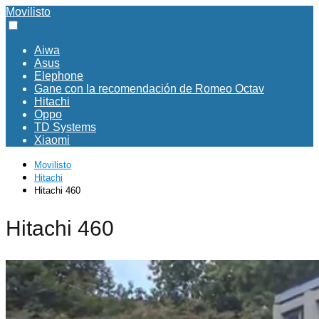
Movilisto
Aiwa
Asus
Elephone
Gane con la recomendación de Romeo Octav
Hitachi
Oppo
TD Systems
Xiaomi
Movilisto
Hitachi
Hitachi 460
Hitachi 460