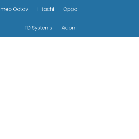
omeo Octav
Hitachi
Oppo
TD Systems
Xiaomi