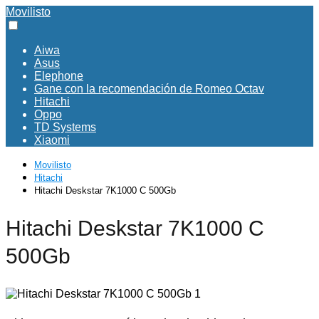
Movilisto
Aiwa
Asus
Elephone
Gane con la recomendación de Romeo Octav
Hitachi
Oppo
TD Systems
Xiaomi
Movilisto
Hitachi
Hitachi Deskstar 7K1000 C 500Gb
Hitachi Deskstar 7K1000 C
500Gb