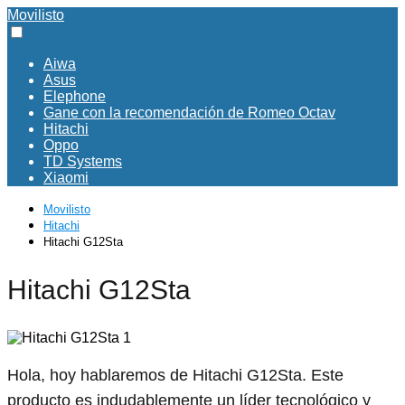
Movilisto
Aiwa
Asus
Elephone
Gane con la recomendación de Romeo Octav
Hitachi
Oppo
TD Systems
Xiaomi
Movilisto
Hitachi
Hitachi G12Sta
Hitachi G12Sta
Hola, hoy hablaremos de Hitachi G12Sta. Este
producto es indudablemente un líder tecnológico y