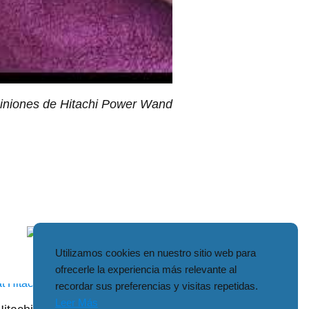
piniones de Hitachi Power Wand
Hitachi Ata
Utilizamos cookies en nuestro sitio web para
ofrecerle la experiencia más relevante al
recordar sus preferencias y visitas repetidas.
Leer Más