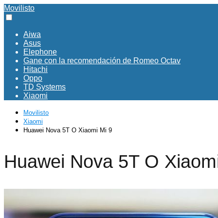
Movilisto
Aiwa
Asus
Elephone
Gane con la recomendación de Romeo Octav
Hitachi
Oppo
TD Systems
Xiaomi
Movilisto
Xiaomi
Huawei Nova 5T O Xiaomi Mi 9
Huawei Nova 5T O Xiaomi