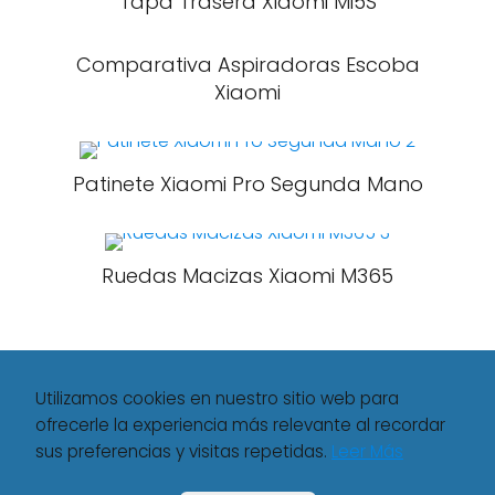
Tapa Trasera Xiaomi Mi5S
Comparativa Aspiradoras Escoba
Xiaomi
Patinete Xiaomi Pro Segunda Mano
Ruedas Macizas Xiaomi M365
Utilizamos cookies en nuestro sitio web para
ofrecerle la experiencia más relevante al recordar
sus preferencias y visitas repetidas.
Leer Más
Movilisto
Xiaomi
Huawei P20 Lite Vs Xiaomi Redmi Note 8