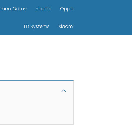
omeo Octav
Hitachi
Oppo
TD Systems
Xiaomi