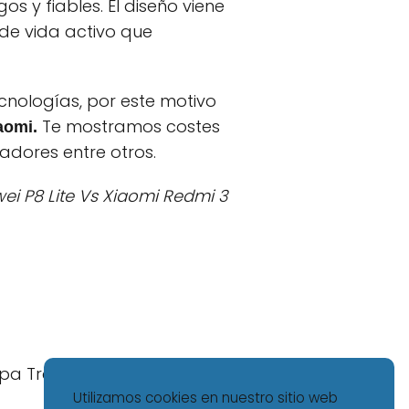
 y fiables. El diseño viene
de vida activo que
nologías, por este motivo
Te mostramos costes
aomi.
adores entre otros.
ei P8 Lite Vs Xiaomi Redmi 3
pa Trasera Xiaomi Mi5S
Utilizamos cookies en nuestro sitio web