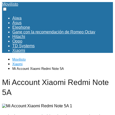
Movilisto
Aiwa
Asus
Elephone
Gane con la recomendación de Romeo Octav
Hitachi
Oppo
TD Systems
Xiaomi
Movilisto
Xiaomi
Mi Account Xiaomi Redmi Note 5A
Mi Account Xiaomi Redmi Note
5A