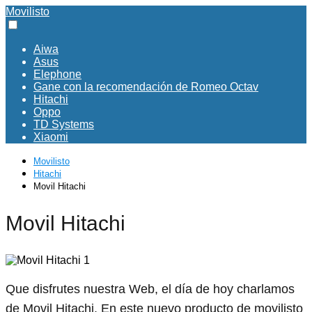
Movilisto
Aiwa
Asus
Elephone
Gane con la recomendación de Romeo Octav
Hitachi
Oppo
TD Systems
Xiaomi
Movilisto
Hitachi
Movil Hitachi
Movil Hitachi
Que disfrutes nuestra Web, el día de hoy charlamos
de Movil Hitachi. En este nuevo producto de movilisto