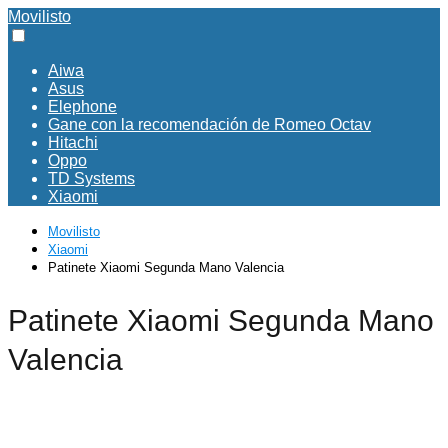
Movilisto
Aiwa
Asus
Elephone
Gane con la recomendación de Romeo Octav
Hitachi
Oppo
TD Systems
Xiaomi
Movilisto
Xiaomi
Patinete Xiaomi Segunda Mano Valencia
Patinete Xiaomi Segunda Mano
Valencia