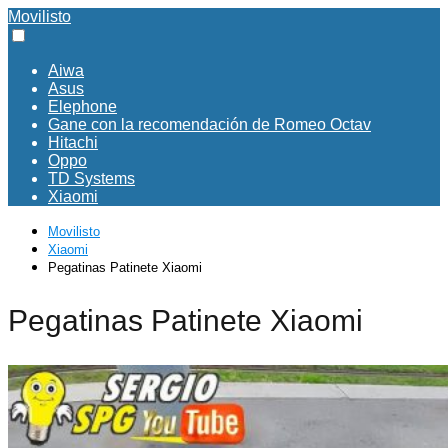
Movilisto
Aiwa
Asus
Elephone
Gane con la recomendación de Romeo Octav
Hitachi
Oppo
TD Systems
Xiaomi
Movilisto
Xiaomi
Pegatinas Patinete Xiaomi
Pegatinas Patinete Xiaomi