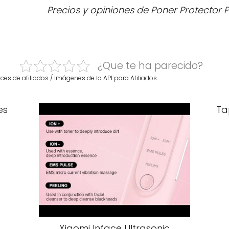
Precios y opiniones de Poner Protector 
¿Que te ha parecido?
ces de afiliados / Imágenes de la API para Afiliados
es
Ta
Xiaomi Inface Ultrasonic