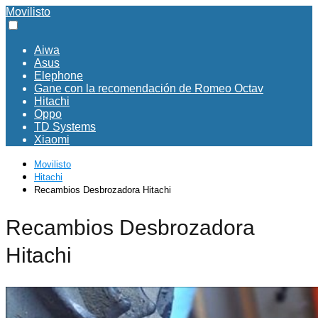
Movilisto
Aiwa
Asus
Elephone
Gane con la recomendación de Romeo Octav
Hitachi
Oppo
TD Systems
Xiaomi
Movilisto
Hitachi
Recambios Desbrozadora Hitachi
Recambios Desbrozadora
Hitachi