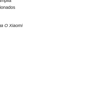
amplia
cionados
ga O Xiaomi