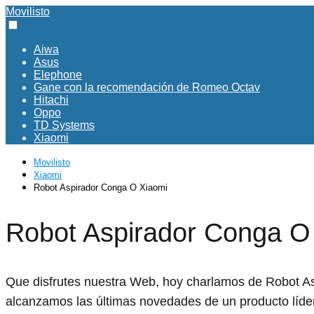
Movilisto
Aiwa
Asus
Elephone
Gane con la recomendación de Romeo Octav
Hitachi
Oppo
TD Systems
Xiaomi
Movilisto
Xiaomi
Robot Aspirador Conga O Xiaomi
Robot Aspirador Conga O
Que disfrutes nuestra Web, hoy charlamos de Robot Asp
alcanzamos las últimas novedades de un producto líd