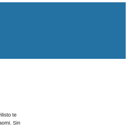
isto te
aomi. Sin