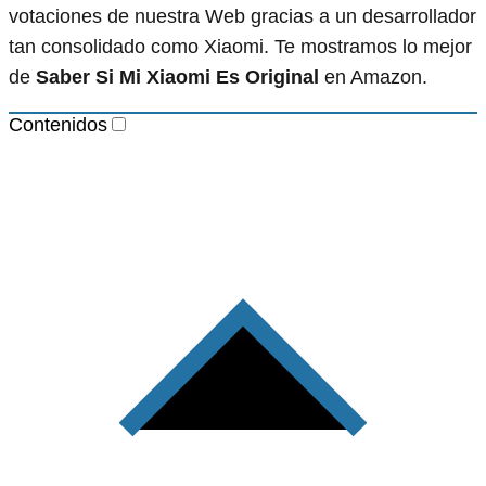
votaciones de nuestra Web gracias a un desarrollador
tan consolidado como Xiaomi. Te mostramos lo mejor
de
Saber Si Mi Xiaomi Es Original
en Amazon.
Contenidos