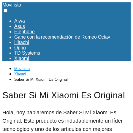
Movilisto
Aiwa
Asus
Elephone
Gane con la recomendación de Romeo Octav
Hitachi
Oppo
TD Systems
Xiaomi
Movilisto
Xiaomi
Saber Si Mi Xiaomi Es Original
Saber Si Mi Xiaomi Es Original
Hola, hoy hablaremos de Saber Si Mi Xiaomi Es
Original. Este producto es indudablemente un líder
tecnológico y uno de los artículos con mejores