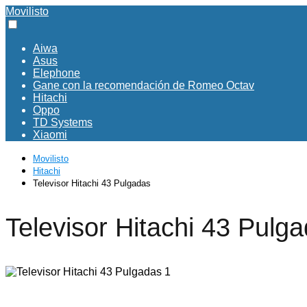
Movilisto
Aiwa
Asus
Elephone
Gane con la recomendación de Romeo Octav
Hitachi
Oppo
TD Systems
Xiaomi
Movilisto
Hitachi
Televisor Hitachi 43 Pulgadas
Televisor Hitachi 43 Pulg