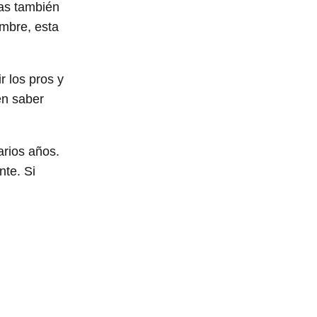
das también
ombre, esta
r los pros y
en saber
rios años.
te. Si