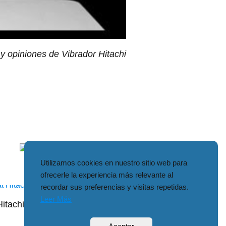
 y opiniones de Vibrador Hitachi
Hitachi Ata
Utilizamos cookies en nuestro sitio web para
ofrecerle la experiencia más relevante al
recordar sus preferencias y visitas repetidas.
Leer Más
Hitachi Ex 165 W Technische
Daten