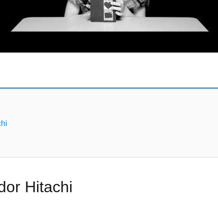
chi
dor Hitachi